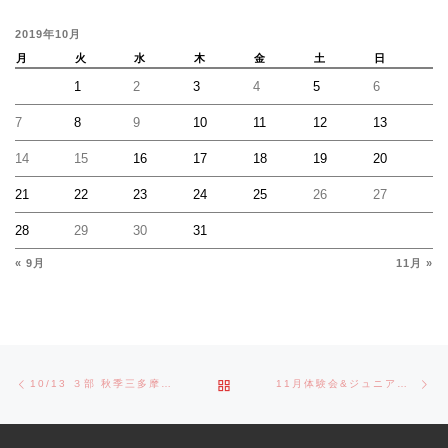
2019年10月
月
火
水
木
金
土
日
1
2
3
4
5
6
7
8
9
10
11
12
13
14
15
16
17
18
19
20
21
22
23
24
25
26
27
28
29
30
31
« 9月
11月 »
Post navigation
Previous post
Ne
BACK TO POST LIST
10/13 ３部 秋季三多摩大会
11月体験会&ジュニア活動日