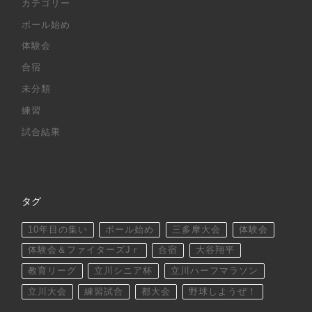
カテゴリー
ボール始め
体験会
合宿
未分類
練習
試合結果
タグ
10年目の集い
ボール始め
三多摩大会
体験会
体験会＆ファイターズJｒ
合宿
大谷翔平
教育リーグ
立川シニア杯
立川ハーフマラソン
立川大会
練習試合
都大会
野球しようぜ！