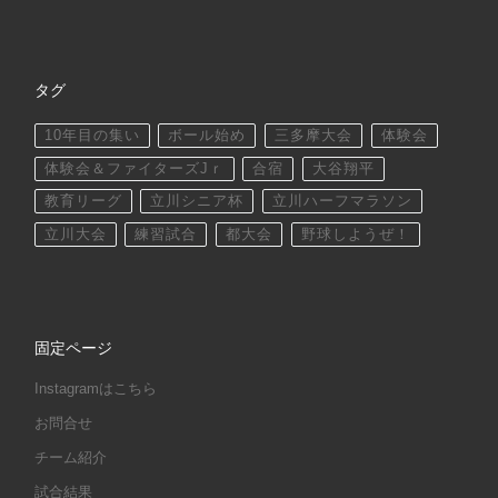
タグ
10年目の集い
ボール始め
三多摩大会
体験会
体験会＆ファイターズJｒ
合宿
大谷翔平
教育リーグ
立川シニア杯
立川ハーフマラソン
立川大会
練習試合
都大会
野球しようぜ！
固定ページ
Instagramはこちら
お問合せ
チーム紹介
試合結果