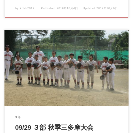
by
kflab2019
Published
2019年10月4日
Updated
2019年10月6日
09/29 ３部 秋季三多摩大会 vs昭島リトルイーグルス 『締ま […]
3部
09/29 ３部 秋季三多摩大会