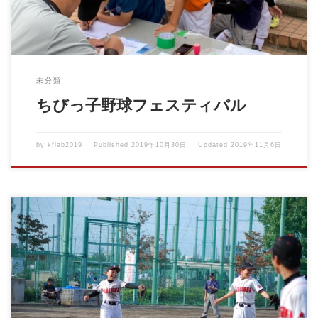
未分類
ちびっ子野球フェスティバル
by
kflab2019
Published
2019年10月30日
Updated
2019年11月6日
2019年10月27日 赤い羽根少年野球大会 開会式 午後 VSブルーフ
ァイター […]