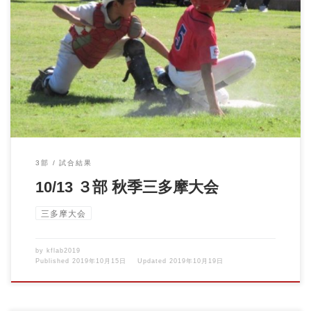
１０／１３ ３部 秋季三多摩大会 ＶＳ平尾ジェイズ 眩しいほど
の晴天? 気合いを […]
3部
試合結果
10/13 ３部 秋季三多摩大会
三多摩大会
by
kflab2019
Published
2019年10月15日
Updated
2019年10月19日