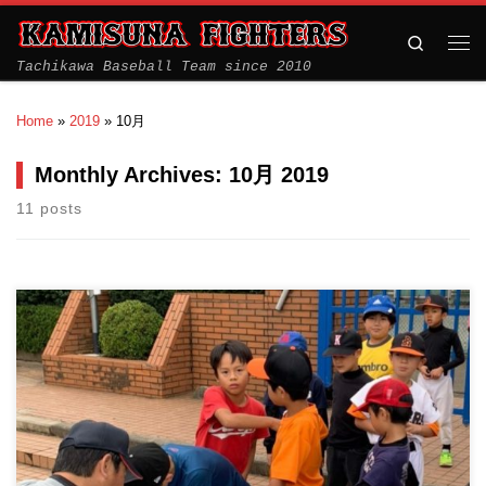
Search
Tachikawa Baseball Team since 2010
Home
»
2019
»
10月
Monthly Archives:
10月 2019
11 posts
10/27(日)ちびっ子野球フェスティバル ５つの種目を回ってスタン
プを集めよう […]