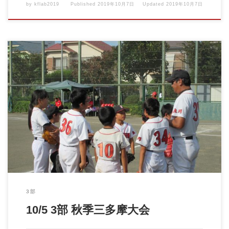
by
kflab2019
Published
2019年10月7日
Updated
2019年10月7日
10/05 3部 秋季三多摩大会 vs西砂べアーズ 『気持ちで負け […]
3部
10/5 3部 秋季三多摩大会