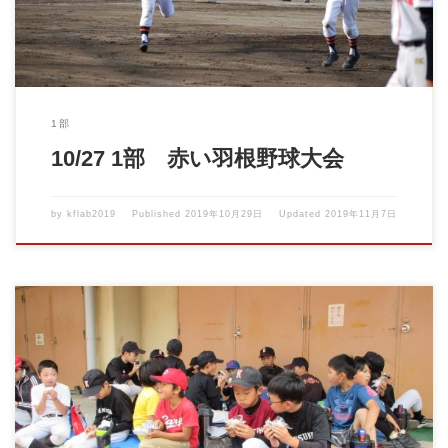
1部
10/27 1部 赤い羽根野球大会
by
kflab2019
Published
2019年10月29日
Updated
2019年11月7日
１１月体験会＆ファイターズジュニア活動日 ※11月10日のリサイ
クルは延期になり […]