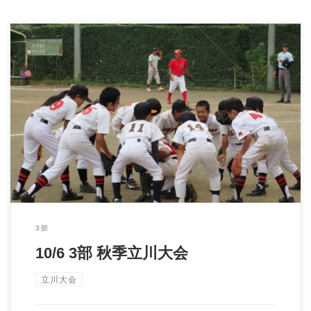
10/6 3部 秋季立川大会 vs西砂べアーズ 昨日と打って変わっ […]
3部
10/6 3部 秋季立川大会
立川大会