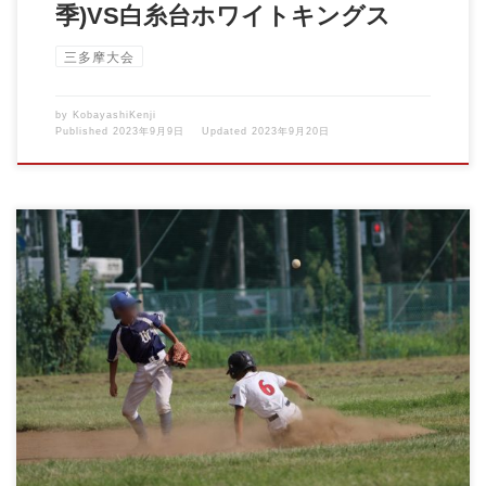
季)VS白糸台ホワイトキングス
三多摩大会
by
KobayashiKenji
Published
2023年9月9日
Updated
2023年9月20日
2023.09.02 1部三多摩大会VS国分寺ブルーファイターズ […]