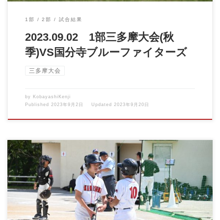
1部
2部
試合結果
2023.09.02 1部三多摩大会(秋
季)VS国分寺ブルーファイターズ
三多摩大会
by
KobayashiKenji
Published
2023年9月2日
Updated
2023年9月20日
2023.05.03 1部三多摩大会VS鶴川L&D 三多摩 […]