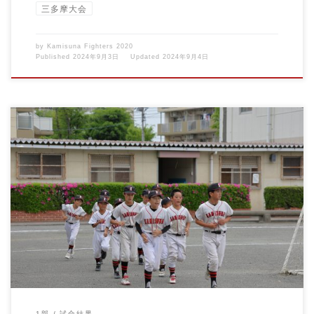
三多摩大会
by
Kamisuna Fighters 2020
Published
2024年9月3日
Updated
2024年9月4日
2024/04/27 1部三多摩大会vs町田ヴィクトリー 三多摩大会予選リ
ーグ、 […]
1部
試合結果