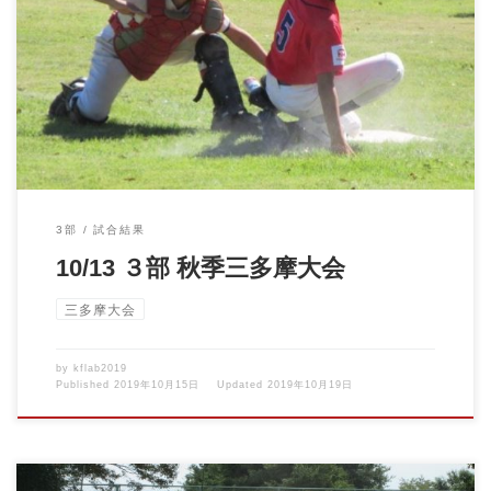
１０／１３ ３部 秋季三多摩大会 ＶＳ平尾ジェイズ 眩しいほど
の晴天? 気合いを […]
3部
試合結果
10/13 ３部 秋季三多摩大会
三多摩大会
by
kflab2019
Published
2019年10月15日
Updated
2019年10月19日