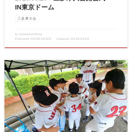
IN東京ドーム
三多摩大会
by
KobayashiKenji
Published
2023年3月26日
Updated
2023年4月9日
2022/09/24 3部三多摩大会vs東村山ドリーム 三多摩大会2戦目で
す。 […]