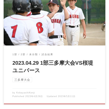
2023.04.29 1部三多摩大会VS桜堤ユニバース 今日もみん […]
1部
2部
未分類
試合結果
2023.04.29 1部三多摩大会VS桜堤
ユニバース
三多摩大会
by
KobayashiKenji
Published
2023年4月29日
Updated
2023年5月11日