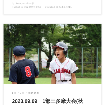
by
KobayashiKenji
Published
2023年9月10日
Updated
2023年9月21日
2023.09.09 1部三多摩大会(秋季)VS白糸台ホワイトキングス &nbs
[…]
1部
2部
試合結果
2023.09.09 1部三多摩大会(秋