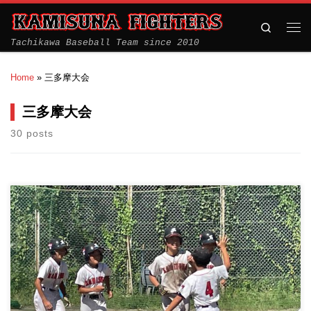
Search
Tachikawa Baseball Team since 2010
Home
»
三多摩大会
三多摩大会
30 posts
2024/09/15 1部三多摩大会 vs谷仲山ユニコンズ 三多摩大会、予選
リー […]