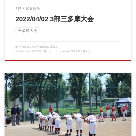
3部
試合結果
2022/04/02 3部三多摩大会
三多摩大会
by
Kamisuna Fighters 2020
Published
2022年4月5日
Updated
2022年4月9日
2020.08.15 三多摩大会 VS四谷スワローズ 今日も暑い暑い一日！
絶対 […]