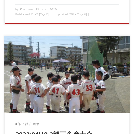
by
Kamisuna Fighters 2020
Published
2022年5月2日
Updated
2022年5月6日
2022/04/10 3部三多摩大会vs小平ニ小クラブ 季節外れの暑さの中
での試 […]
3部
試合結果