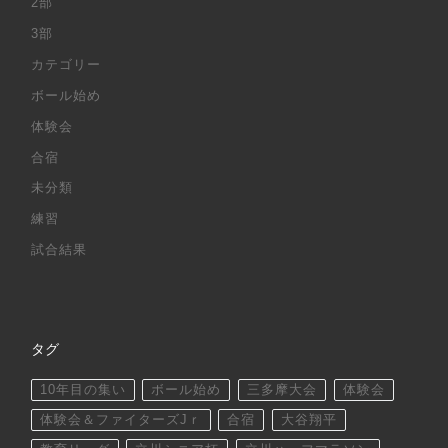
2部
3部
カテゴリー
ボール始め
体験会
合宿
未分類
練習
試合結果
タグ
10年目の集い
ボール始め
三多摩大会
体験会
体験会＆ファイターズJｒ
合宿
大谷翔平