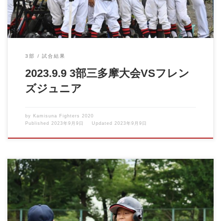
3部
試合結果
2023.9.9 3部三多摩大会VSフレン
ズジュニア
by
Kamisuna Fighters 2020
Published
2023年9月9日
Updated
2023年9月9日
2023.09.09 1部三多摩大会(秋季)VS白糸台ホワイトキングス &nbs