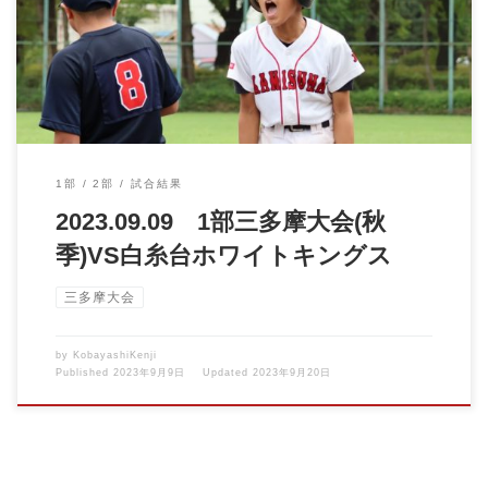
[…]
1部
2部
試合結果
2023.09.09 1部三多摩大会(秋
季)VS白糸台ホワイトキングス
三多摩大会
by
KobayashiKenji
Published
2023年9月9日
Updated
2023年9月20日