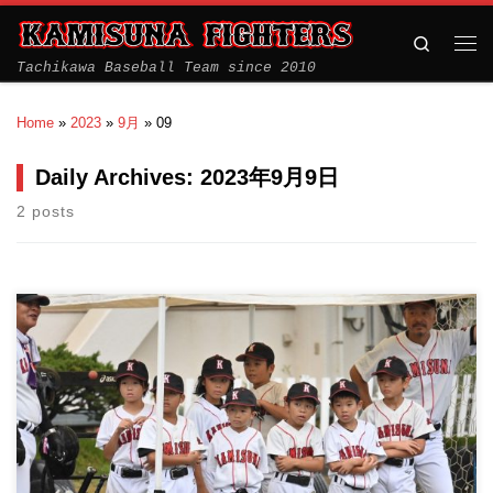
Search
Tachikawa Baseball Team since 2010
Home
»
2023
»
9月
»
09
Daily Archives:
2023年9月9日
2 posts
３部 三多摩大会予選 VSフレンズジュニア 先週に続き予選の２
戦目 […]