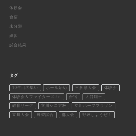
体験会
合宿
未分類
練習
試合結果
タグ
10年目の集い
ボール始め
三多摩大会
体験会
体験会＆ファイターズJｒ
合宿
大谷翔平
教育リーグ
立川シニア杯
立川ハーフマラソン
立川大会
練習試合
都大会
野球しようぜ！