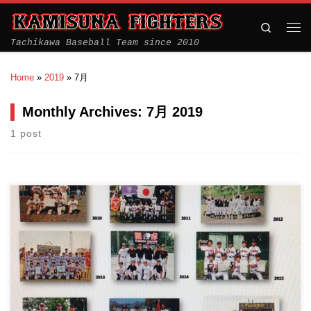
Search
Tachikawa Baseball Team since 2010
Home
»
2019
»
7月
Monthly Archives:
7月 2019
1 post
上砂ファイターズ 10年目の集い 日にち： 2019年8月12日
（祝） 内容： […]