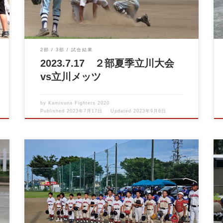
2部
3部
試合結果
2023.7.17 ２部夏季立川大会
vs立川メッツ
by
Kamisuna Fighters 2020
Published
2023年7月17日
Updated
2023年9月6日
2023.7.9 ２部夏季立川大会vs立川富士見シールス 立
川大会初戦 初戦突破 […]