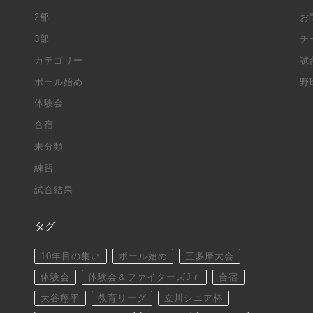
2部
お
3部
チ
カテゴリー
試
ボール始め
野
体験会
合宿
未分類
練習
試合結果
タグ
10年目の集い
ボール始め
三多摩大会
体験会
体験会＆ファイターズJｒ
合宿
大谷翔平
教育リーグ
立川シニア杯