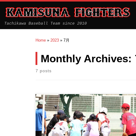
Tachikawa Baseball Team since 2010
Home
»
2023
»
7月
Monthly Archives:
7 posts
初めて４部で挑んだ練習試合。 正規部員はもちろ
ん、ジュニアのみんなや 体験のお友 […]