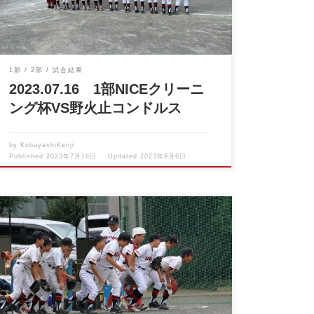
1部
2部
試合結果
2023.07.16 1部NICEクリーニ
ング杯VS野火止コンドルス
by
KobayashiKenji
Published
2023年7月16日
Updated
2023年9月6日
2023.07.09 NICEクリーニング杯VS神宝ファイター
ズ […]