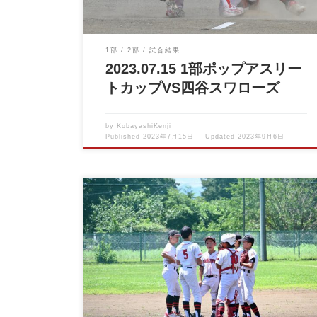
1部
2部
試合結果
2023.07.15 1部ポップアスリー
トカップVS四谷スワローズ
by
KobayashiKenji
Published
2023年7月15日
Updated
2023年9月6日
2023.07.02 1部夏季立川大会VS立川クラブ 夏の立
川大会 […]