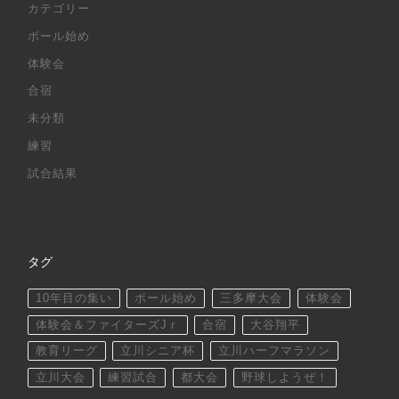
カテゴリー
ボール始め
体験会
合宿
未分類
練習
試合結果
タグ
10年目の集い
ボール始め
三多摩大会
体験会
体験会＆ファイターズJｒ
合宿
大谷翔平
教育リーグ
立川シニア杯
立川ハーフマラソン
立川大会
練習試合
都大会
野球しようぜ！