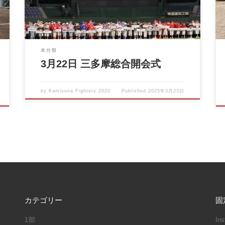
未分類
3月22日 三多摩総合開会式
by
Kamisuna Fighters 2020
Published
2025年3月23日
カテゴリー
固
1部
In