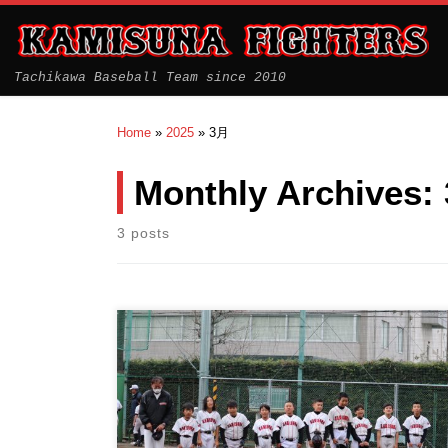
Tachikawa Baseball Team since 2010
Home
»
2025
»
3月
Monthly Archives:
3 posts
春季立川大会が始まり、２戦目です。 チーム一丸と
なり、一生懸命に仲間を応援し […]