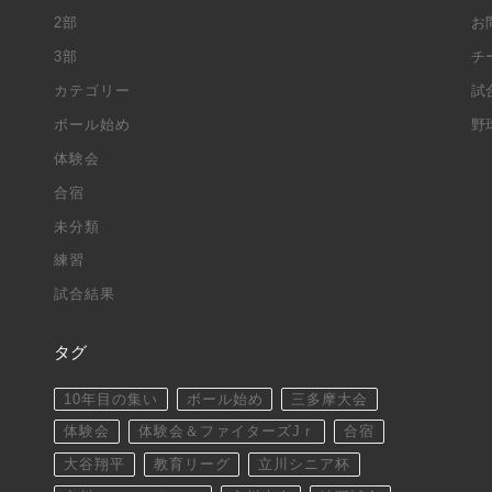
2部
お
3部
チ
カテゴリー
試
ボール始め
野
体験会
合宿
未分類
練習
試合結果
タグ
10年目の集い
ボール始め
三多摩大会
体験会
体験会＆ファイターズJｒ
合宿
大谷翔平
教育リーグ
立川シニア杯