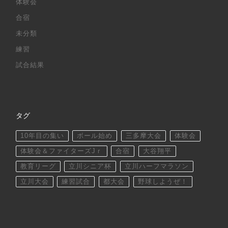
体験会
合宿
未分類
練習
試合結果
タグ
10年目の集い
ボール始め
三多摩大会
体験会
体験会＆ファイターズJｒ
合宿
大谷翔平
教育リーグ
立川シニア杯
立川ハーフマラソン
立川大会
練習試合
都大会
野球しようぜ！