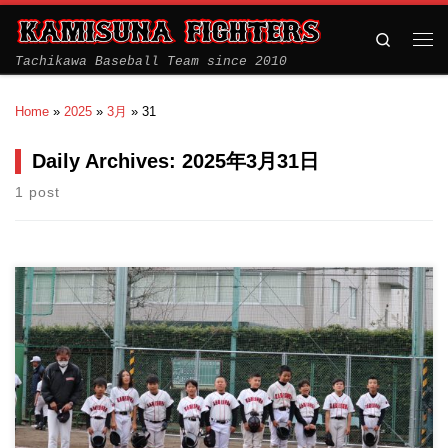
Search
Tachikawa Baseball Team since 2010
Home
»
2025
»
3月
»
31
Daily Archives:
2025年3月31日
1 post
春季立川大会が始まり、２戦目です。 チーム一丸となり、一生
懸命に仲間を応援し […]