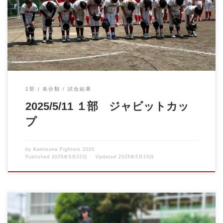
晴天の中、ジャビットカップが行われました。 暑い中一生懸命が
んばりましたが、力及 […]
1部
未分類
試合結果
2025/5/11 １部 ジャビットカッ
プ
by
Kamisuna Fighters 2020
Published
2025年5月22日
Updated
2025年5月23日