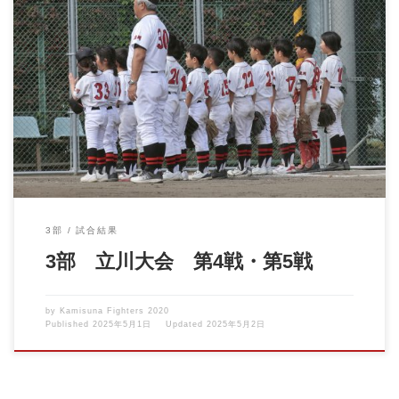
立川大会の第4戦（4/27）、第5戦（4/29）が行われました。 試合
を重ねる度 […]
3部
試合結果
3部 立川大会 第4戦・第5戦
by
Kamisuna Fighters 2020
Published
2025年5月1日
Updated
2025年5月2日