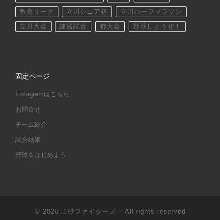
教育リーグ
立川シニア杯
立川ハーフマラソン
立川大会
練習試合
都大会
野球しようぜ！
固定ページ
Instagramはこちら
お問合せ
チーム紹介
試合結果
野球をはじめよう
© 2026
上砂ファイターズ
– All rights reserved