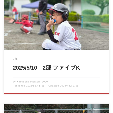
5月初旬から2回雨で延期になっていたファイブK大会初戦。小雨
の降る中でしたが遂に […]
2部
2025/5/10 2部 ファイブK
by
Kamisuna Fighters 2020
Published
2025年5月17日
Updated
2025年5月17日