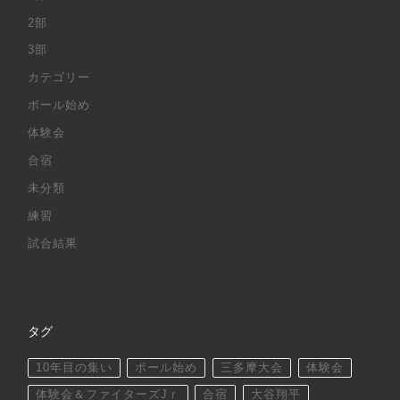
2部
3部
カテゴリー
ボール始め
体験会
合宿
未分類
練習
試合結果
タグ
10年目の集い
ボール始め
三多摩大会
体験会
体験会＆ファイターズJｒ
合宿
大谷翔平