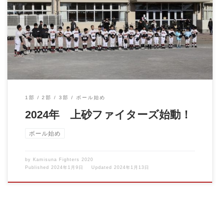
2024.1.6 ボール始め 新年明けましておめでとうございます。 今
年も上砂フ […]
1部
2部
3部
ボール始め
2024年 上砂ファイターズ始動！
ボール始め
by
Kamisuna Fighters 2020
Published
2024年1月9日
Updated
2024年1月13日