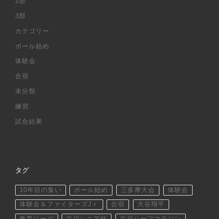
2部
3部
カテゴリー
ボール始め
体験会
合宿
未分類
練習
試合結果
タグ
10年目の集い
ボール始め
三多摩大会
体験会
体験会＆ファイターズJｒ
合宿
大谷翔平