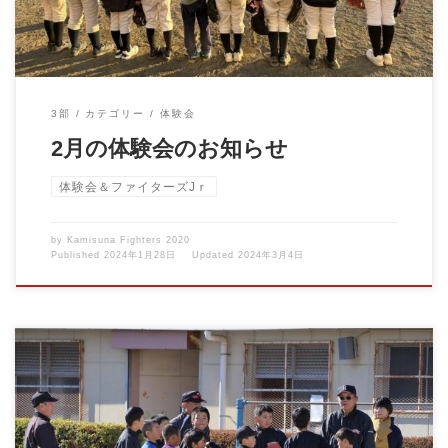
3部
カテゴリー
体験会
2月の体験会のお知らせ
体験会＆ファイターズJｒ
by
Kamisuna Fighters 2020
Published
2024年1月28日
Updated
2024年3月4日
2024.1.27 1月の練習風景 寒空の下でも、子供達は元気いっぱい