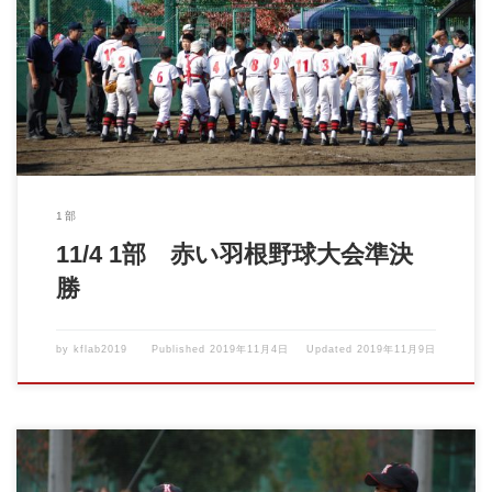
2019年11月4日 赤い羽根少年野球大会 VS国立ヤングスワローズ
[…]
1部
11/4 1部 赤い羽根野球大会準決
勝
by
kflab2019
Published
2019年11月4日
Updated
2019年11月9日