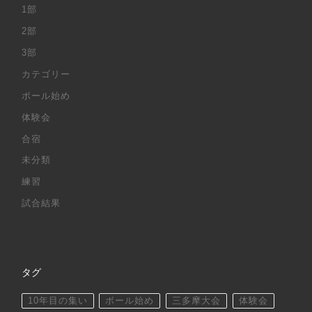
1部
2部
3部
カテゴリー
ボール始め
体験会
合宿
未分類
練習
試合結果
タグ
10年目の集い
ボール始め
三多摩大会
体験会