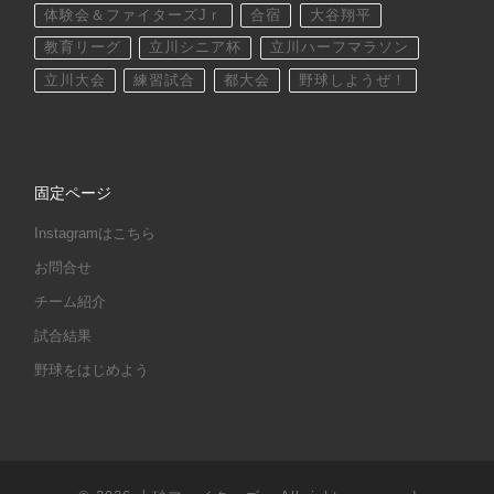
体験会＆ファイターズJｒ
合宿
大谷翔平
教育リーグ
立川シニア杯
立川ハーフマラソン
立川大会
練習試合
都大会
野球しようぜ！
固定ページ
Instagramはこちら
お問合せ
チーム紹介
試合結果
野球をはじめよう