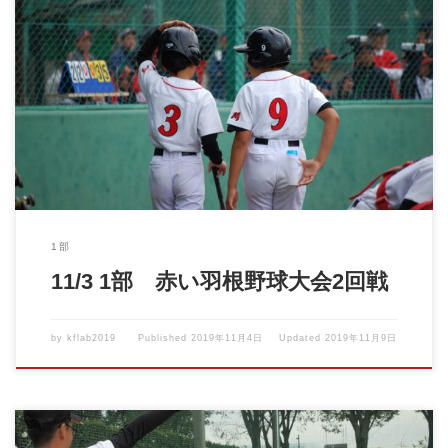
2019年11月3日 赤い羽根少年野球大会…二回戦。 VS調布メンパ
ース 良い立 […]
1部
11/3 1部 赤い羽根野球大会2回戦
by
kflab2019
Published
2019年11月4日
Updated
2019年11月9日