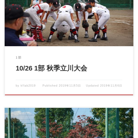
2019年10月26日 1部 秋季立川大会 vs立川富士見シールス 前半は
打線が […]
1部
10/26 1部 秋季立川大会
by
kflab2019
Published
2019年11月5日
Updated
2019年11月6日