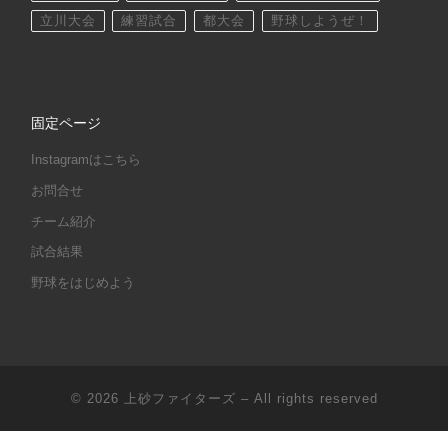
立川大会
練習試合
都大会
野球しようぜ！
固定ページ
Instagramはこちら
お問合せ
チーム紹介
試合結果
野球をはじめよう
© 2026
上砂ファイターズ
– All rights reserved