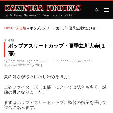
Search
Tachikawa Baseball Team since 2010
Home
»
未分類
»
ポップアスリートカップ・夏季立川大会(１部)
未分類
ポップアスリートカップ・夏季立川大会(１
部)
by
Kamisuna Fighters 2020
|
Published
2026年6月27日
-
Updated
2026年6月28日
夏の暑さが徐々に増し始める６月。
上砂ファイターズ（１部）にとっては試合も多く、試
練の月となりました。
まずはポップアスリートカップ。監督の指示を受けて
試合に臨みます。