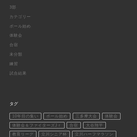
3部
カテゴリー
ボール始め
体験会
合宿
未分類
練習
試合結果
タグ
10年目の集い
ボール始め
三多摩大会
体験会
体験会＆ファイターズJｒ
合宿
大谷翔平
教育リーグ
立川シニア杯
立川ハーフマラソン