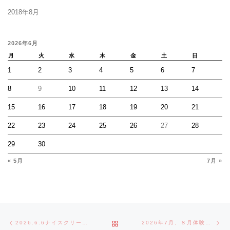
2018年8月
2026年6月
月
火
水
木
金
土
日
1
2
3
4
5
6
7
8
9
10
11
12
13
14
15
16
17
18
19
20
21
22
23
24
25
26
27
28
29
30
« 5月
7月 »
Post navigation
Previous post
Ne
BACK TO POST LIST
2026.6.6ナイスクリーニング杯 開幕
2026年7月、８月体験会のお知らせ