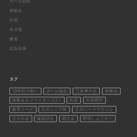
ボール始め
体験会
合宿
未分類
練習
試合結果
タグ
10年目の集い
ボール始め
三多摩大会
体験会
体験会＆ファイターズJｒ
合宿
大谷翔平
教育リーグ
立川シニア杯
立川ハーフマラソン
立川大会
練習試合
都大会
野球しようぜ！