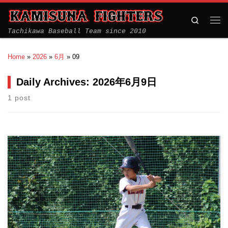
Search
Tachikawa Baseball Team since 2010
Home
»
2026
»
6月
»
09
Daily Archives:
2026年6月9日
1 post
初夏の暑さをものともせず、上砂ファイターズ１部の熱い夏のシ
ーズンがはじまりました […]