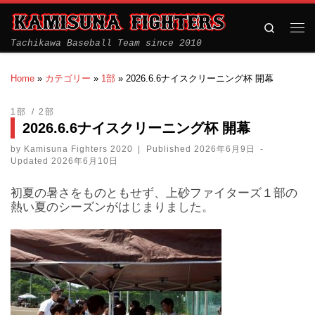
Search
Tachikawa Baseball Team since 2010
Home
»
カテゴリー
»
1部
»
2026.6.6ナイスクリーニング杯 開幕
1部
2部
2026.6.6ナイスクリーニング杯 開幕
by
Kamisuna Fighters 2020
|
Published
2026年6月9日
-
Updated
2026年6月10日
初夏の暑さをものともせず、上砂ファイターズ１部の
熱い夏のシーズンがはじまりました。