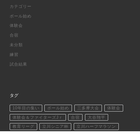
カテゴリー
ボール始め
体験会
合宿
未分類
練習
試合結果
タグ
10年目の集い
ボール始め
三多摩大会
体験会
体験会＆ファイターズJｒ
合宿
大谷翔平
教育リーグ
立川シニア杯
立川ハーフマラソン
立川大会
練習試合
都大会
野球しようぜ！