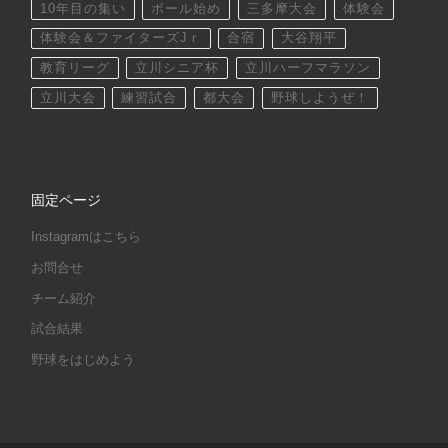
10年目の集い
ボール始め
三多摩大会
体験会
体験会＆ファイターズJｒ
合宿
大谷翔平
教育リーグ
立川シニア杯
立川ハーフマラソン
立川大会
練習試合
都大会
野球しようぜ！
固定ページ
Instagramはこちら
お問合せ
チーム紹介
試合結果
野球をはじめよう