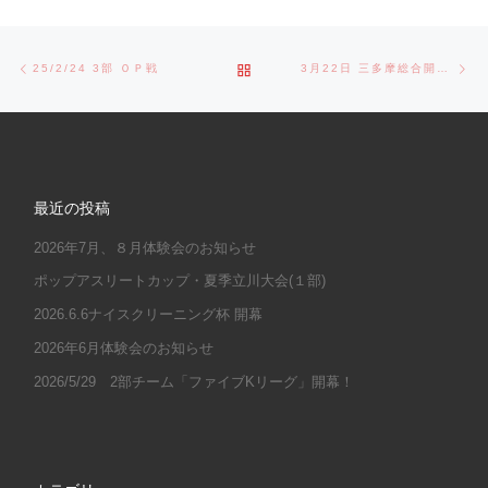
Post navigation
Previous post
Ne
BACK TO POST LIST
25/2/24 3部 ＯＰ戦
3月22日 三多摩総合開会式
最近の投稿
2026年7月、８月体験会のお知らせ
ポップアスリートカップ・夏季立川大会(１部)
2026.6.6ナイスクリーニング杯 開幕
2026年6月体験会のお知らせ
2026/5/29 2部チーム「ファイブKリーグ」開幕！