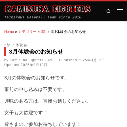
Search
Tachikawa Baseball Team since 2010
Home
»
カテゴリー
»
3部
»
3月体験会のお知らせ
3部
体験会
3月体験会のお知らせ
by
Kamisuna Fighters 2020
|
Published
2025年3月13日
-
Updated
2025年3月13日
3月の体験会のお知らせです。
事前の申し込みは不要です。
興味のある方は、直接お越しください。
女子も大歓迎です！
皆さまのご参加お待ちしています！