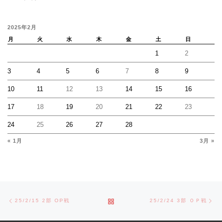
2025年2月
月
火
水
木
金
土
日
1
2
3
4
5
6
7
8
9
10
11
12
13
14
15
16
17
18
19
20
21
22
23
24
25
26
27
28
« 1月
3月 »
Post navigation
Previous post
Ne
BACK TO POST LIST
25/2/15 2部 OP戦
25/2/24 3部 ＯＰ戦