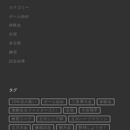
カテゴリー
ボール始め
体験会
合宿
未分類
練習
試合結果
タグ
10年目の集い
ボール始め
三多摩大会
体験会
体験会＆ファイターズJｒ
合宿
大谷翔平
教育リーグ
立川シニア杯
立川ハーフマラソン
立川大会
練習試合
都大会
野球しようぜ！