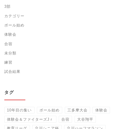
3部
カテゴリー
ボール始め
体験会
合宿
未分類
練習
試合結果
タグ
10年目の集い
ボール始め
三多摩大会
体験会
体験会＆ファイターズJｒ
合宿
大谷翔平
教育リーグ
立川シニア杯
立川ハーフマラソン