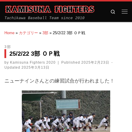
Search
Tachikawa Baseball Team since 2010
Home
»
カテゴリー
»
3部
»
25/2/22 3部 ＯＰ戦
3部
25/2/22 3部 ＯＰ戦
by
Kamisuna Fighters 2020
|
Published
2025年2月23日
-
Updated
2025年3月13日
ニュー
ナインさんとの練習試合が行われました！