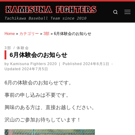
Search
Tachikawa Baseball Team since 2010
Home
»
カテゴリー
»
3部
»
6月体験会のお知らせ
3部
体験会
6月体験会のお知らせ
by
Kamisuna Fighters 2020
|
Published
2024年6月1日
-
Updated
2024年7月5日
6月の体験会のお知らせです。
事前の申し込みは不要です。
興味のある方は、直接お越しください。
沢山のご参加お待ちしています！