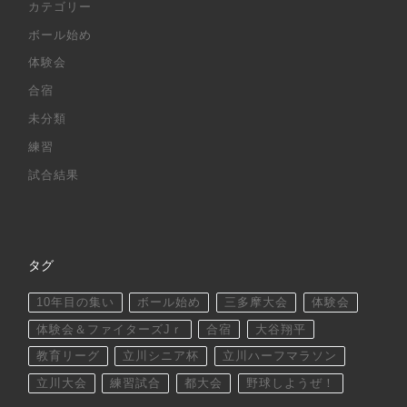
カテゴリー
ボール始め
体験会
合宿
未分類
練習
試合結果
タグ
10年目の集い
ボール始め
三多摩大会
体験会
体験会＆ファイターズJｒ
合宿
大谷翔平
教育リーグ
立川シニア杯
立川ハーフマラソン
立川大会
練習試合
都大会
野球しようぜ！