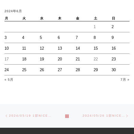
2024年6月
月
火
水
木
金
土
日
1
2
3
4
5
6
7
8
9
10
11
12
13
14
15
16
17
18
19
20
21
22
23
24
25
26
27
28
29
30
« 5月
7月 »
Post navigation
Previous post
Ne
BACK TO POST LIST
2024/05/19 1部NICEクリーニング杯
2024/05/26 1部NICEクリーニング杯