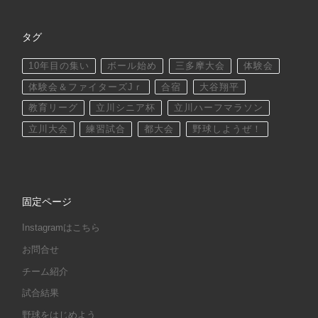
タグ
10年目の集い
ボール始め
三多摩大会
体験会
体験会＆ファイターズJｒ
合宿
大谷翔平
教育リーグ
立川シニア杯
立川ハーフマラソン
立川大会
練習試合
都大会
野球しようぜ！
固定ページ
Instagramはこちら
お問合せ
チーム紹介
試合結果
野球をはじめよう