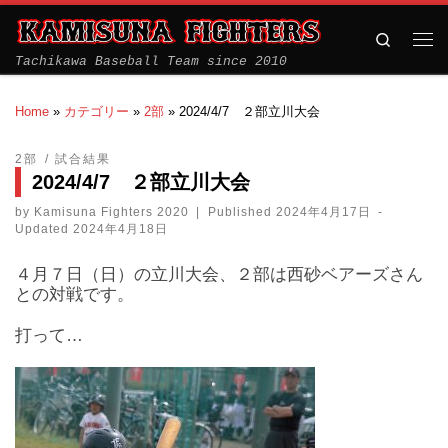
Search
Tachikawa Baseball Team since 2010
Home
»
カテゴリー
»
2部
»
2024/4/7 ２部立川大会
2部
試合結果
2024/4/7 ２部立川大会
by
Kamisuna Fighters 2020
|
Published
2024年4月17日
-
Updated
2024年4月18日
４月７日（日）の立川大会、２部は西砂ベアーズさん
との対戦です。
打って…