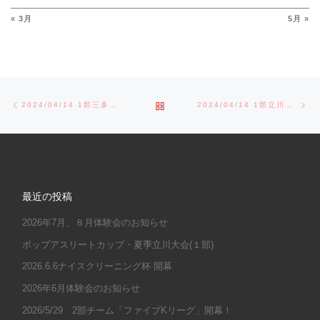
« 3月
5月 »
Post navigation
Previous post
Ne
BACK TO POST LIST
2024/04/14 1部三多摩大会
2024/04/14 1部立川大会
最近の投稿
2026年7月、８月体験会のお知らせ
ポップアスリートカップ・夏季立川大会(１部)
2026.6.6ナイスクリーニング杯 開幕
2026年6月体験会のお知らせ
2026/5/29 2部チーム「ファイブKリーグ」開幕！