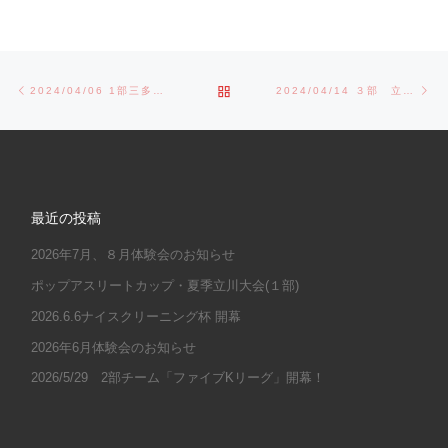
Post navigation
Previous post
Ne
BACK TO POST LIST
2024/04/06 1部三多摩大会
2024/04/14 ３部 立川大会
最近の投稿
2026年7月、８月体験会のお知らせ
ポップアスリートカップ・夏季立川大会(１部)
2026.6.6ナイスクリーニング杯 開幕
2026年6月体験会のお知らせ
2026/5/29 2部チーム「ファイブKリーグ」開幕！