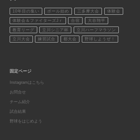
10年目の集い
ボール始め
三多摩大会
体験会
体験会＆ファイターズJｒ
合宿
大谷翔平
教育リーグ
立川シニア杯
立川ハーフマラソン
立川大会
練習試合
都大会
野球しようぜ！
固定ページ
Instagramはこちら
お問合せ
チーム紹介
試合結果
野球をはじめよう