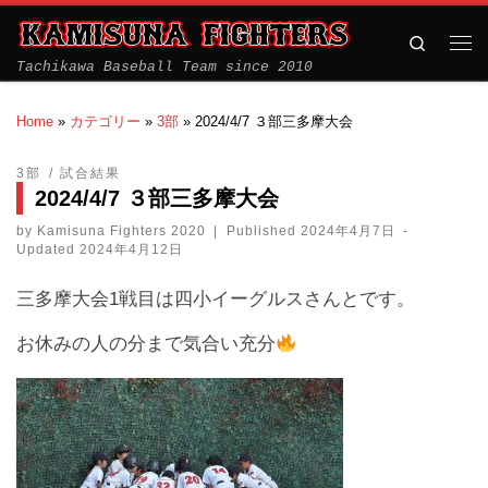
Search
Tachikawa Baseball Team since 2010
Home
»
カテゴリー
»
3部
»
2024/4/7 ３部三多摩大会
3部
試合結果
2024/4/7 ３部三多摩大会
by
Kamisuna Fighters 2020
|
Published
2024年4月7日
-
Updated
2024年4月12日
三多摩大会1戦目は四小イーグルスさんとです。
お休みの人の分まで気合い充分