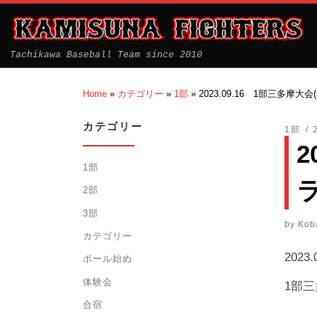
Tachikawa Baseball Team since 2010
Home
»
カテゴリー
»
1部
»
2023.09.16 1部三多摩
カテゴリー
1部
2
1部
2部
3部
by
Kob
カテゴリー
2023.
ボール始め
体験会
1部
合宿