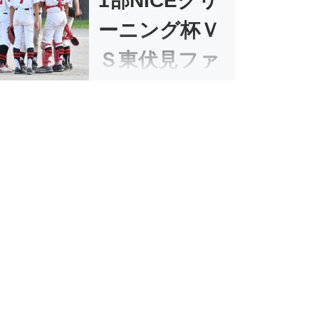
1部NICEクリ
ーニング杯Ｖ
Ｓ東伏見ファ
イターズ
2023.08.26 1部NICEクリー
ニ […]