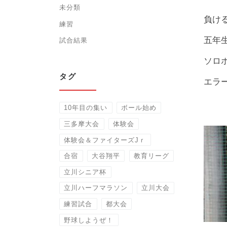
未分類
負け
練習
五年
試合結果
ソロ
タグ
エラ
10年目の集い
ボール始め
三多摩大会
体験会
体験会＆ファイターズJｒ
合宿
大谷翔平
教育リーグ
立川シニア杯
立川ハーフマラソン
立川大会
練習試合
都大会
野球しようぜ！