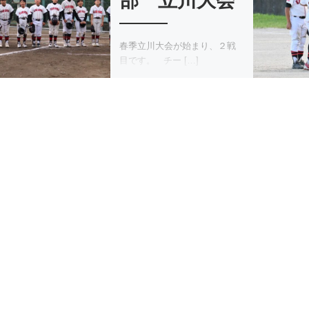
部 立川大会
春季立川大会が始まり、２戦
目です。 チー […]