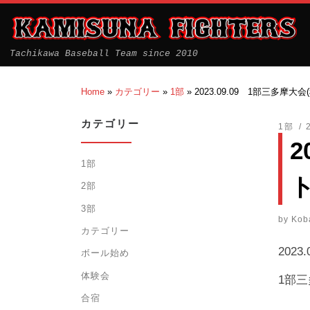
Tachikawa Baseball Team since 2010
Home
»
カテゴリー
»
1部
»
2023.09.09 1部三多摩
カテゴリー
1部
2
1部
2部
3部
by
Kob
カテゴリー
2023.
ボール始め
体験会
1部三
合宿