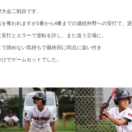
摩大会二戦目です。
点を奪われますが1番から4番までの連続外野への安打で、
に安打とエラーで逆転を許し、また追う立場に。
まで諦めない気持ちで最終回に同点に追い付き
分けでゲームセットでした。