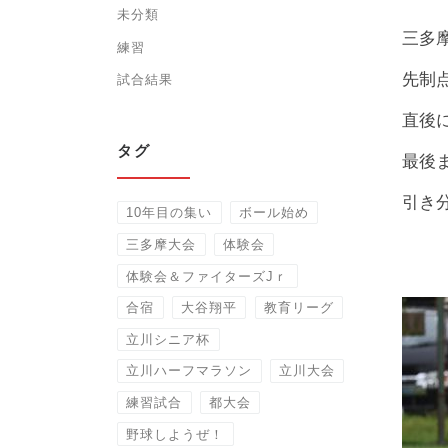
未分類
三多
練習
先制
試合結果
直後
タグ
最後
引き
10年目の集い
ボール始め
三多摩大会
体験会
体験会＆ファイターズJｒ
合宿
大谷翔平
教育リーグ
立川シニア杯
立川ハーフマラソン
立川大会
練習試合
都大会
野球しようぜ！