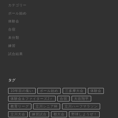
カテゴリー
ボール始め
体験会
合宿
未分類
練習
試合結果
タグ
10年目の集い
ボール始め
三多摩大会
体験会
体験会＆ファイターズJｒ
合宿
大谷翔平
教育リーグ
立川シニア杯
立川ハーフマラソン
立川大会
練習試合
都大会
野球しようぜ！