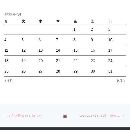
2022年7月
月
火
水
木
金
土
日
1
2
3
4
5
6
7
8
9
10
11
12
13
14
15
16
17
18
19
20
21
22
23
24
25
26
27
28
29
30
31
« 6月
9月 »
Post navigation
Previous post
Ne
BACK TO POST LIST
7月体験会のお知らせ
2022/6/18 1部 都知事杯開会式