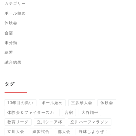
カテゴリー
ボール始め
体験会
合宿
未分類
練習
試合結果
タグ
10年目の集い
ボール始め
三多摩大会
体験会
体験会＆ファイターズJｒ
合宿
大谷翔平
教育リーグ
立川シニア杯
立川ハーフマラソン
立川大会
練習試合
都大会
野球しようぜ！