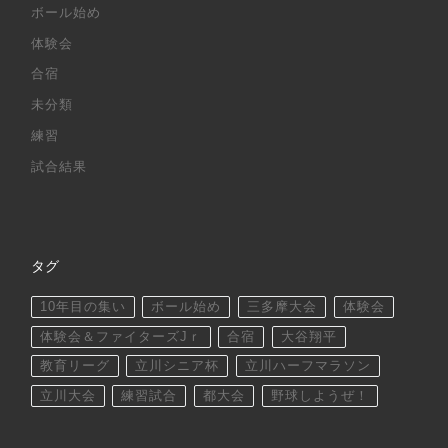
ボール始め
体験会
合宿
未分類
練習
試合結果
タグ
10年目の集い
ボール始め
三多摩大会
体験会
体験会＆ファイターズJｒ
合宿
大谷翔平
教育リーグ
立川シニア杯
立川ハーフマラソン
立川大会
練習試合
都大会
野球しようぜ！