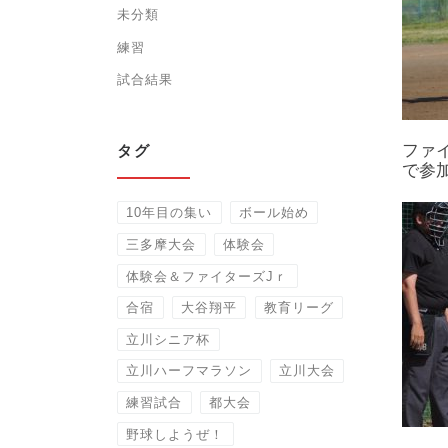
未分類
練習
試合結果
ファ
タグ
で参
10年目の集い
ボール始め
三多摩大会
体験会
体験会＆ファイターズJｒ
合宿
大谷翔平
教育リーグ
立川シニア杯
立川ハーフマラソン
立川大会
練習試合
都大会
野球しようぜ！