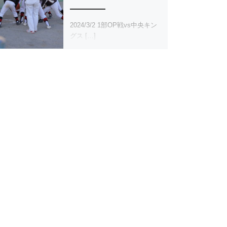
2024/3/2 1部OP戦vs中央キン
グス […]