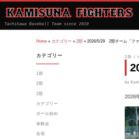
Tachikawa Baseball Team since 2010
Home
»
カテゴリー
»
2部
»
2026/5/29 2部チーム
カテゴリー
2部
2
1部
by
Kam
2部
3部
20
カテゴリー
ボール始め
体験会
合宿