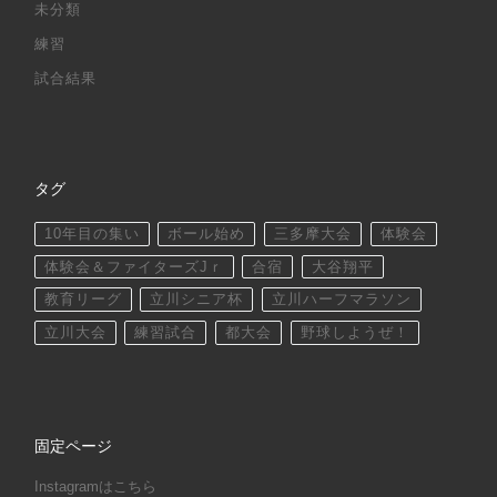
未分類
練習
試合結果
タグ
10年目の集い
ボール始め
三多摩大会
体験会
体験会＆ファイターズJｒ
合宿
大谷翔平
教育リーグ
立川シニア杯
立川ハーフマラソン
立川大会
練習試合
都大会
野球しようぜ！
固定ページ
Instagramはこちら