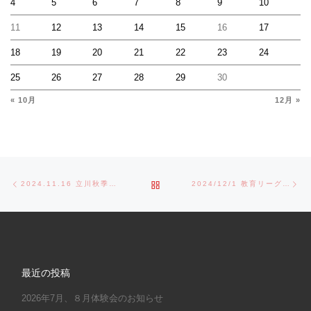
4
5
6
7
8
9
10
11
12
13
14
15
16
17
18
19
20
21
22
23
24
25
26
27
28
29
30
« 10月
12月 »
Post navigation
Previous post
Ne
BACK TO POST LIST
2024.11.16 立川秋季大会準決勝VSＪＮＫ
2024/12/1 教育リーグ結果
最近の投稿
2026年7月、８月体験会のお知らせ