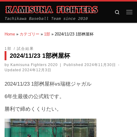
Search
Tachikawa Baseball Team since 2010
Home
»
カテゴリー
»
1部
»
2024/11/23 1部桝屋杯
1部
試合結果
2024/11/23 1部桝屋杯
by
Kamisuna Fighters 2020
|
Published
2024年11月30日
-
Updated
2024年12月3日
2024/11/23 1部桝屋杯vs瑞穂ジャガル
6年生最後の公式戦です。
勝利で締めくくりたい。