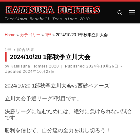
Search
Tachikawa Baseball Team since 2010
Home
»
カテゴリー
»
1部
»
2024/10/20 1部秋季立川大会
1部
試合結果
2024/10/20 1部秋季立川大会
by
Kamisuna Fighters 2020
|
Published
2024年10月26日
-
Updated
2024年10月28日
2024/10/20 1部秋季立川大会vs西砂ベアーズ
立川大会予選リーグ3戦目です。
決勝リーグに進むためには、絶対に負けられない試合
です。
勝利を信じて、自分達の全力を出し切ろう！