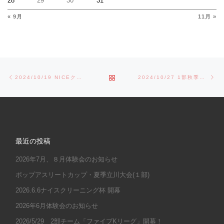
28
29
30
31
« 9月
11月 »
Post navigation
Previous post
Ne
BACK TO POST LIST
2024/10/19 NICEクリーニング杯準決勝
2024/10/27 1部秋季立川大会
最近の投稿
2026年7月、８月体験会のお知らせ
ポップアスリートカップ・夏季立川大会(１部)
2026.6.6ナイスクリーニング杯 開幕
2026年6月体験会のお知らせ
2026/5/29 2部チーム「ファイブKリーグ」開幕！