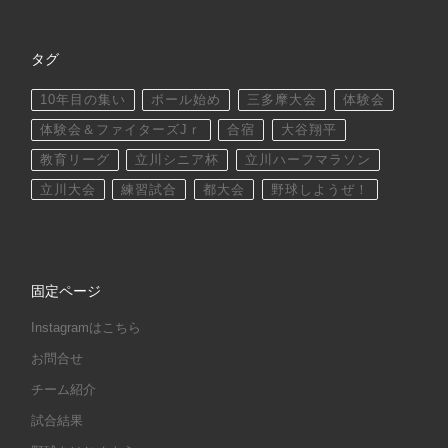
タグ
10年目の集い
ボール始め
三多摩大会
体験会
体験会＆ファイターズJｒ
合宿
大谷翔平
教育リーグ
立川シニア杯
立川ハーフマラソン
立川大会
練習試合
都大会
野球しようぜ！
固定ページ
Instagramはこちら
お問合せ
チーム紹介
試合結果