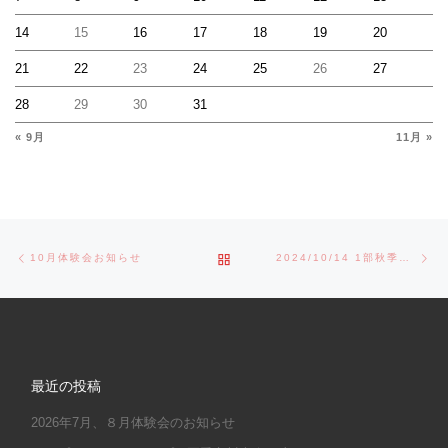
14
15
16
17
18
19
20
21
22
23
24
25
26
27
28
29
30
31
« 9月
11月 »
Post navigation
Previous post
Ne
BACK TO POST LIST
10月体験会お知らせ
2024/10/14 1部秋季立川大会
最近の投稿
2026年7月、８月体験会のお知らせ