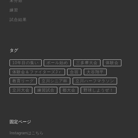
未分類
練習
試合結果
タグ
10年目の集い
ボール始め
三多摩大会
体験会
体験会＆ファイターズJｒ
合宿
大谷翔平
教育リーグ
立川シニア杯
立川ハーフマラソン
立川大会
練習試合
都大会
野球しようぜ！
固定ページ
Instagramはこちら