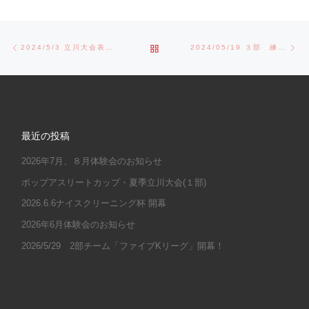
Post navigation
Previous post
Ne
BACK TO POST LIST
2024/5/3 立川大会表彰式
2024/05/19 ３部 練習試合
最近の投稿
2026年7月、８月体験会のお知らせ
ポップアスリートカップ・夏季立川大会(１部)
2026.6.6ナイスクリーニング杯 開幕
2026年6月体験会のお知らせ
2026/5/29 2部チーム「ファイブKリーグ」開幕！