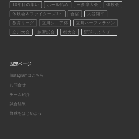
10年目の集い
ボール始め
三多摩大会
体験会
体験会＆ファイターズJｒ
合宿
大谷翔平
教育リーグ
立川シニア杯
立川ハーフマラソン
立川大会
練習試合
都大会
野球しようぜ！
固定ページ
Instagramはこちら
お問合せ
チーム紹介
試合結果
野球をはじめよう