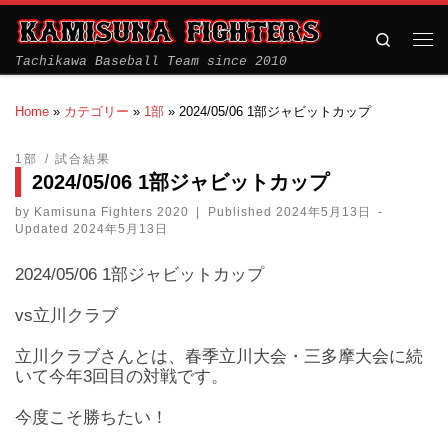
Search
Tachikawa Baseball Team since 2010
Home
»
カテゴリー
»
1部
»
2024/05/06 1部ジャビットカップ
1部
試合結果
2024/05/06 1部ジャビットカップ
by
Kamisuna Fighters 2020
|
Published
2024年5月13日
-
Updated
2024年5月13日
2024/05/06 1部ジャビットカップ
vs立川クラブ
立川クラブさんとは、春季立川大会・三多摩大会に続
いて今年3回目の対戦です。
今度こそ勝ちたい！