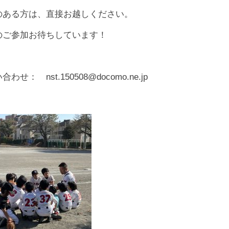
のある方は、直接お越しください。
のご参加お待ちしています！
わせ： nst.150508@docomo.ne.jp