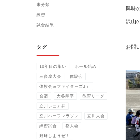
未分類
興味
練習
沢山
試合結果
お問い合
タグ
10年目の集い
ボール始め
三多摩大会
体験会
体験会＆ファイターズJｒ
合宿
大谷翔平
教育リーグ
立川シニア杯
立川ハーフマラソン
立川大会
練習試合
都大会
野球しようぜ！