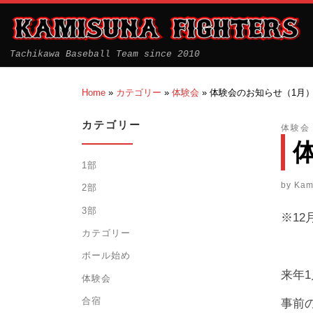
Tachikawa Baseball Team since 2010
Home
»
カテゴリー
»
体験会
»
体験会のお知らせ（1月
カテゴリー
体験会
1部
by
Kam
2部
3部
※1
カテゴリー
ボール始め
来年
体験会
合宿
事前