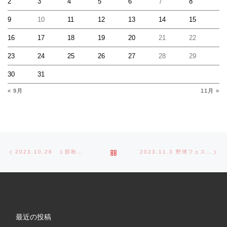
2
3
4
5
6
7
8
9
10
11
12
13
14
15
16
17
18
19
20
21
22
23
24
25
26
27
28
29
30
31
« 9月
11月 »
Post navigation
Previous post
Ne
BACK TO POST LIST
2023.10.28 １部秋季立川大会VS立川クラブ
2023.11.3 野球フェスティバル𝙸𝙽上砂川小学校
最近の投稿