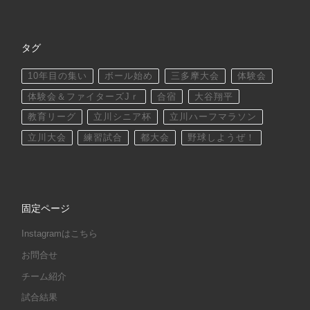
タグ
10年目の集い
ボール始め
三多摩大会
体験会
体験会＆ファイターズJｒ
合宿
大谷翔平
教育リーグ
立川シニア杯
立川ハーフマラソン
立川大会
練習試合
都大会
野球しようぜ！
固定ページ
Instagramはこちら
お問合せ
チーム紹介
試合結果