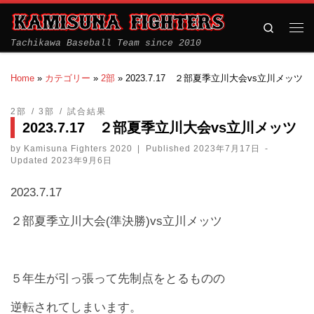
Search
Tachikawa Baseball Team since 2010
Home
»
カテゴリー
»
2部
»
2023.7.17 ２部夏季立川大会vs立川メッツ
2部
3部
試合結果
2023.7.17 ２部夏季立川大会vs立川メッツ
by
Kamisuna Fighters 2020
|
Published
2023年7月17日
-
Updated
2023年9月6日
2023.7.17
２部夏季立川大会(準決勝)vs立川メッツ
５年生が引っ張って先制点をとるものの
逆転されてしまいます。