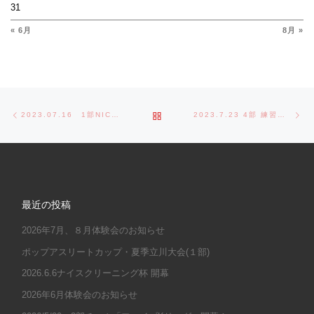
31
« 6月
8月 »
Post navigation
Previous post
Ne
BACK TO POST LIST
2023.07.16 1部NICEクリーニング杯VS野火止コンドルス
2023.7.23 4部 練習試合 VS TPR
最近の投稿
2026年7月、８月体験会のお知らせ
ポップアスリートカップ・夏季立川大会(１部)
2026.6.6ナイスクリーニング杯 開幕
2026年6月体験会のお知らせ