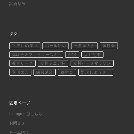
試合結果
タグ
10年目の集い
ボール始め
三多摩大会
体験会
体験会＆ファイターズJｒ
合宿
大谷翔平
教育リーグ
立川シニア杯
立川ハーフマラソン
立川大会
練習試合
都大会
野球しようぜ！
固定ページ
Instagramはこちら
お問合せ
チーム紹介