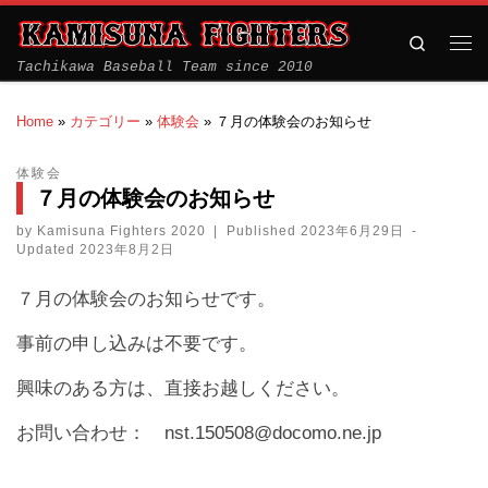
Search
Tachikawa Baseball Team since 2010
Home
»
カテゴリー
»
体験会
»
７月の体験会のお知らせ
体験会
７月の体験会のお知らせ
by
Kamisuna Fighters 2020
|
Published
2023年6月29日
-
Updated
2023年8月2日
７月の体験会のお知らせです。
事前の申し込みは不要です。
興味のある方は、直接お越しください。
お問い合わせ： nst.150508@docomo.ne.jp