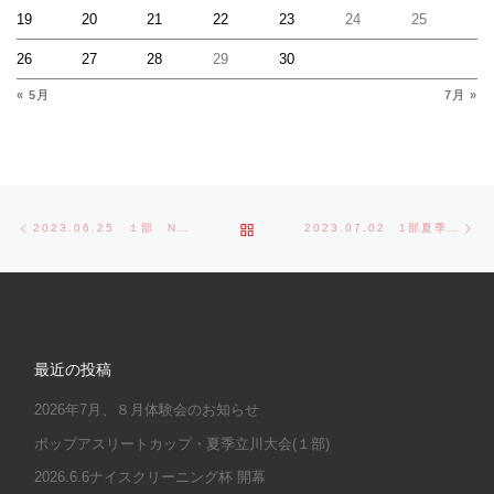
19
20
21
22
23
24
25
26
27
28
29
30
« 5月
7月 »
Post navigation
Previous post
Ne
BACK TO POST LIST
2023.06.25 １部 NICEクリーニング杯VS南小レッドイーグルス
2023.07.02 1部夏季立川大会VS立川クラブ
最近の投稿
2026年7月、８月体験会のお知らせ
ポップアスリートカップ・夏季立川大会(１部)
2026.6.6ナイスクリーニング杯 開幕