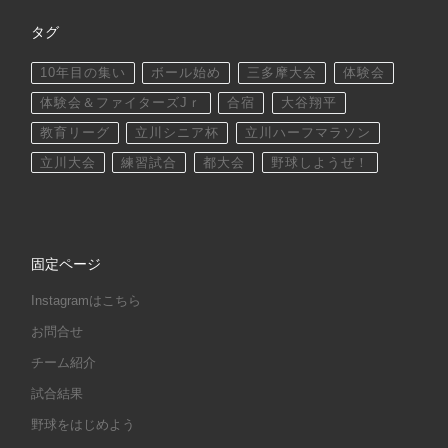
タグ
10年目の集い
ボール始め
三多摩大会
体験会
体験会＆ファイターズJｒ
合宿
大谷翔平
教育リーグ
立川シニア杯
立川ハーフマラソン
立川大会
練習試合
都大会
野球しようぜ！
固定ページ
Instagramはこちら
お問合せ
チーム紹介
試合結果
野球をはじめよう