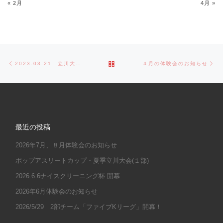
« 2月
4月 »
Post navigation
Previous post
Ne
BACK TO POST LIST
2023.03.21 立川大会開会式 ,1部開幕戦VS立川PWW
４月の体験会のお知らせ
最近の投稿
2026年7月、８月体験会のお知らせ
ポップアスリートカップ・夏季立川大会(１部)
2026.6.6ナイスクリーニング杯 開幕
2026年6月体験会のお知らせ
2026/5/29 2部チーム「ファイブKリーグ」開幕！