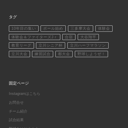
タグ
10年目の集い
ボール始め
三多摩大会
体験会
体験会＆ファイターズJｒ
合宿
大谷翔平
教育リーグ
立川シニア杯
立川ハーフマラソン
立川大会
練習試合
都大会
野球しようぜ！
固定ページ
Instagramはこちら
お問合せ
チーム紹介
試合結果