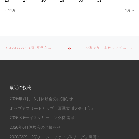
26
27
28
29
30
31
« 11月
1月 »
Post navigation
Previous post
Ne
BACK TO POST LIST
2022/9/4 1部 夏季立川大会決勝 VS 立川富士見シールス
令和５年 上砂ファイターズ始動
最近の投稿
2026年7月、８月体験会のお知らせ
ポップアスリートカップ・夏季立川大会(１部)
2026.6.6ナイスクリーニング杯 開幕
2026年6月体験会のお知らせ
2026/5/29 2部チーム「ファイブKリーグ」開幕！