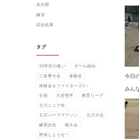
未分類
練習
試合結果
タグ
10年目の集い
ボール始め
今日
三多摩大会
体験会
体験会＆ファイターズJｒ
みん
合宿
大谷翔平
教育リーグ
立川シニア杯
立川ハーフマラソン
立川大会
練習試合
都大会
野球しようぜ！