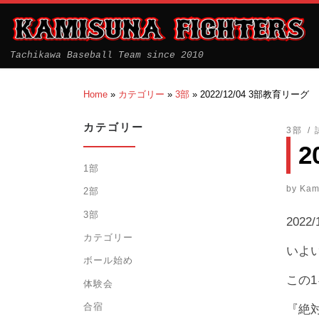
Tachikawa Baseball Team since 2010
Home
»
カテゴリー
»
3部
»
2022/12/04 3部教育リーグ
カテゴリー
3部
2
1部
by
Kam
2部
3部
2022
カテゴリー
いよ
ボール始め
この
体験会
合宿
『絶