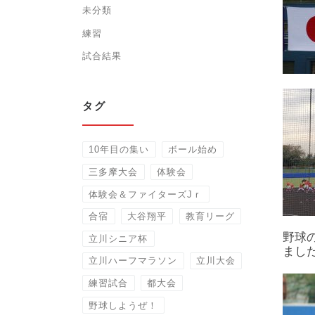
未分類
練習
試合結果
タグ
10年目の集い
ボール始め
三多摩大会
体験会
体験会＆ファイターズJｒ
合宿
大谷翔平
教育リーグ
野球
立川シニア杯
まし
立川ハーフマラソン
立川大会
練習試合
都大会
野球しようぜ！