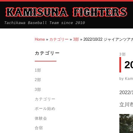
Tachikawa Baseball Team since 2010
Home
»
カテゴリー
»
3部
»
2022/10/22 ジャイアンツ
カテゴリー
3部
2
1部
by
Kam
2部
3部
202
カテゴリー
立川
ボール始め
体験会
合宿