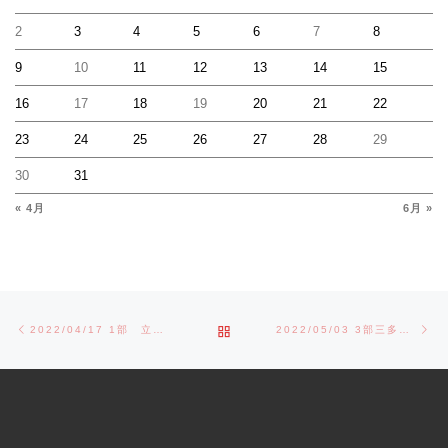
2
3
4
5
6
7
8
9
10
11
12
13
14
15
16
17
18
19
20
21
22
23
24
25
26
27
28
29
30
31
« 4月
6月 »
Post navigation
Previous post
Ne
BACK TO POST LIST
2022/04/17 1部 立川大会準々決勝
2022/05/03 3部三多摩大会