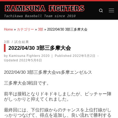
Search
Tachikawa Baseball Team since 2010
Home
»
カテゴリー
»
3部
»
2022/04/30 3部三多摩大会
3部
試合結果
2022/04/30 3部三多摩大会
by
Kamisuna Fighters 2020
|
Published
2022年5月2日
-
Updated
2022年5月6日
2022/04/30 3部三多摩大会vs多摩エンゼルス
三多摩大会3戦目です。
前半は接戦となりドキドキしましたが、ピッチャー陣
がしっかりと抑えてくれました。
最終回には、下位打線からのチャンスを上位打線がし
っかりつなげて、得点を追加し、良い流れで勝利する