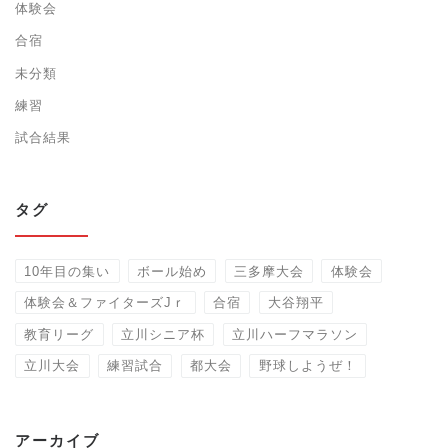
体験会
合宿
未分類
練習
試合結果
タグ
10年目の集い
ボール始め
三多摩大会
体験会
体験会＆ファイターズJｒ
合宿
大谷翔平
教育リーグ
立川シニア杯
立川ハーフマラソン
立川大会
練習試合
都大会
野球しようぜ！
アーカイブ