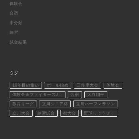
体験会
合宿
未分類
練習
試合結果
タグ
10年目の集い
ボール始め
三多摩大会
体験会
体験会＆ファイターズJｒ
合宿
大谷翔平
教育リーグ
立川シニア杯
立川ハーフマラソン
立川大会
練習試合
都大会
野球しようぜ！