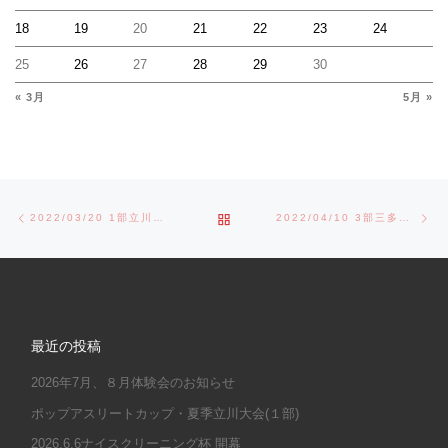
18
19
20
21
22
23
24
25
26
27
28
29
30
« 3月
5月 »
Post navigation
Previous post
Ne
BACK TO POST LIST
2022/03/20 1部立川大会開会式
2022/04/10 3部三多摩大会
最近の投稿
2026年7月、８月体験会のお知らせ
ポップアスリートカップ・夏季立川大会(１部)
2026.6.6ナイスクリーニング杯 開幕