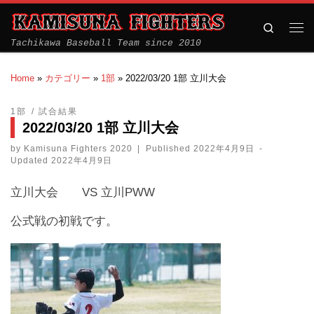
Search
Tachikawa Baseball Team since 2010
Home
»
カテゴリー
»
1部
»
2022/03/20 1部 立川大会
1部
試合結果
2022/03/20 1部 立川大会
by
Kamisuna Fighters 2020
|
Published
2022年4月9日
-
Updated
2022年4月9日
立川大会 VS 立川PWW
公式戦の初戦です。