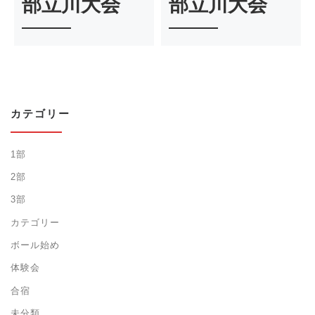
部立川大会
部立川大会
カテゴリー
1部
2部
3部
カテゴリー
ボール始め
体験会
合宿
未分類