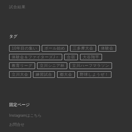
試合結果
タグ
10年目の集い
ボール始め
三多摩大会
体験会
体験会＆ファイターズJｒ
合宿
大谷翔平
教育リーグ
立川シニア杯
立川ハーフマラソン
立川大会
練習試合
都大会
野球しようぜ！
固定ページ
Instagramはこちら
お問合せ