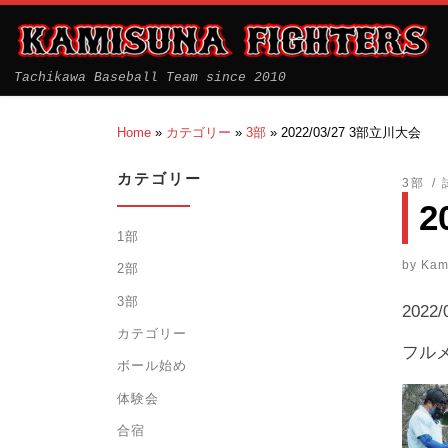
Tachikawa Baseball Team since 2010
Home
»
カテゴリー
»
3部
»
2022/03/27 3部立川大会
カテゴリー
3部
2
1部
by
Kam
2部
3部
202
カテゴリー
フル
ボール始め
体験会
合宿