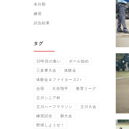
未分類
練習
試合結果
タグ
10年目の集い
ボール始め
三多摩大会
体験会
体験会＆ファイターズJｒ
合宿
大谷翔平
教育リーグ
立川シニア杯
立川ハーフマラソン
立川大会
練習試合
都大会
野球しようぜ！