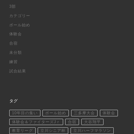
3部
カテゴリー
ボール始め
体験会
合宿
未分類
練習
試合結果
タグ
10年目の集い
ボール始め
三多摩大会
体験会
体験会＆ファイターズJｒ
合宿
大谷翔平
教育リーグ
立川シニア杯
立川ハーフマラソン