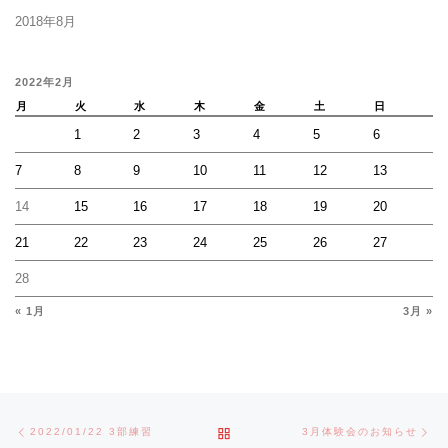
2018年8月
2022年2月
月
火
水
木
金
土
日
1
2
3
4
5
6
7
8
9
10
11
12
13
14
15
16
17
18
19
20
21
22
23
24
25
26
27
28
« 1月
3月 »
Post navigation
Previous post
Ne
BACK TO POST LIST
2022/01/22 3部練習
3月体験会のお知らせ