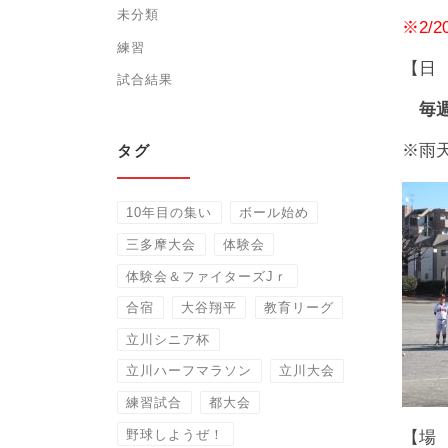
未分類
※2/
練習
【日
試合結果
毎週日
※雨
タグ
10年目の集い
ボール始め
三多摩大会
体験会
体験会＆ファイターズJｒ
合宿
大谷翔平
教育リーグ
立川シニア杯
立川ハーフマラソン
立川大会
練習試合
都大会
野球しようぜ！
【場