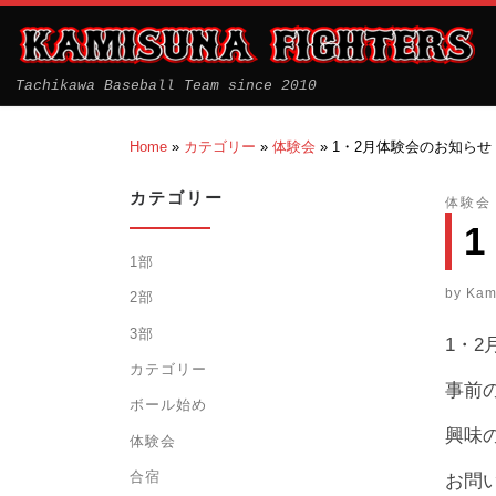
Tachikawa Baseball Team since 2010
Home
»
カテゴリー
»
体験会
»
1・2月体験会のお知らせ
カテゴリー
体験会
1部
by
Kam
2部
3部
1・
カテゴリー
事前
ボール始め
興味
体験会
合宿
お問い合