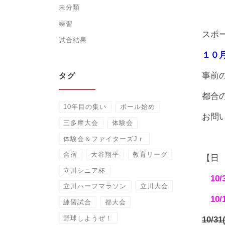
未分類
練習
スポ
試合結果
１０
事前
タグ
都合
10年目の集い
ボール始め
お問い合
三多摩大会
体験会
体験会＆ファイターズJｒ
合宿
大谷翔平
教育リーグ
【日
立川シニア杯
10/3
立川ハーフマラソン
立川大会
10/1
練習試合
都大会
野球しようぜ！
10/31