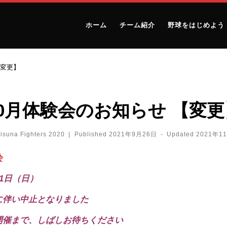
ホーム
チーム紹介
野球をはじめよう
【変更】
10月体験会のお知らせ 【変更
isuna Fighters 2020
|
Published
2021年9月26日
-
Updated
2021年1
会
31日（日）
に伴い中止となりました
開催まで、しばしお待ちください