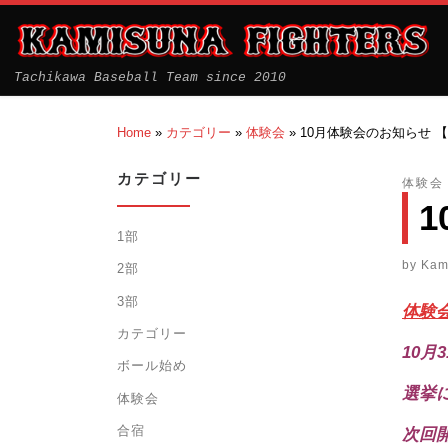
Tachikawa Baseball Team since 2010
Home
»
カテゴリー
»
体験会
»
10月体験会のお知らせ 
カテゴリー
体験会
1部
by
Kam
2部
3部
体験
カテゴリー
10月
ボール始め
選挙
体験会
合宿
次回