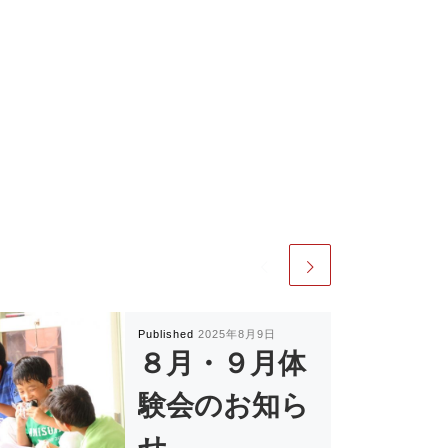
Published
2025年8月9日
８月・９月体
験会のお知ら
せ