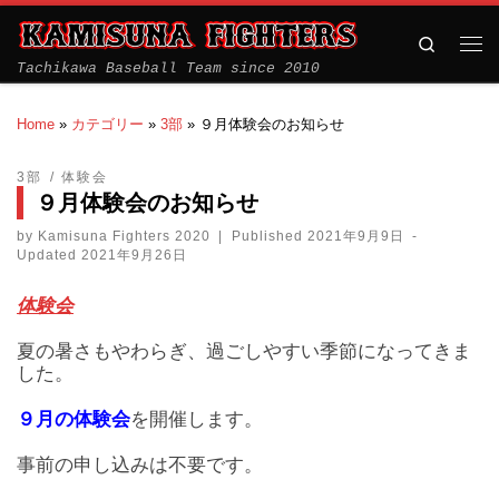
Search
Tachikawa Baseball Team since 2010
Home
»
カテゴリー
»
3部
»
９月体験会のお知らせ
3部
体験会
９月体験会のお知らせ
by
Kamisuna Fighters 2020
|
Published
2021年9月9日
-
Updated
2021年9月26日
体験会
夏の暑さもやわらぎ、過ごしやすい季節になってきま
した。
９月の体験会
を開催します。
事前の申し込みは不要です。