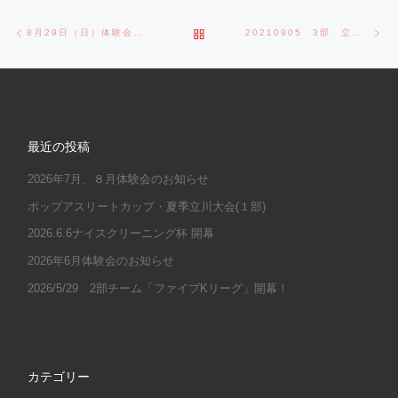
Post navigation
Previous post
Ne
BACK TO POST LIST
8月29日（日）体験会中止のお知らせ
20210905 3部 立川大会夏・決勝
最近の投稿
2026年7月、８月体験会のお知らせ
ポップアスリートカップ・夏季立川大会(１部)
2026.6.6ナイスクリーニング杯 開幕
2026年6月体験会のお知らせ
2026/5/29 2部チーム「ファイブKリーグ」開幕！
カテゴリー