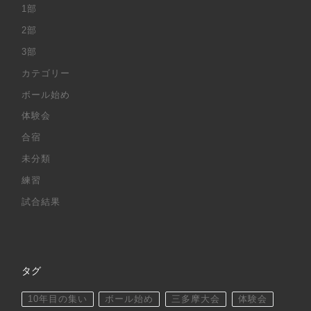
1部
2部
3部
カテゴリー
ボール始め
体験会
合宿
未分類
練習
試合結果
タグ
10年目の集い
ボール始め
三多摩大会
体験会