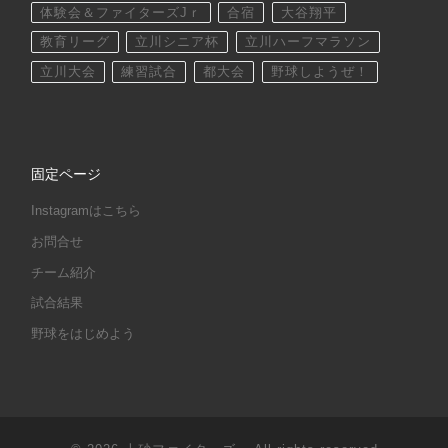
体験会＆ファイターズJｒ
合宿
大谷翔平
教育リーグ
立川シニア杯
立川ハーフマラソン
立川大会
練習試合
都大会
野球しようぜ！
固定ページ
Instagramはこちら
お問合せ
チーム紹介
試合結果
野球をはじめよう