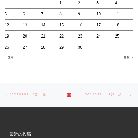
1
2
3
4
5
6
7
8
9
10
11
12
13
14
15
16
17
18
19
20
21
22
23
24
25
26
27
28
29
30
« 3月
6月 »
Post navigation
Previous post
Ne
BACK TO POST LIST
20210304 2部 立川大会予選
20210411 3部 練習試合
最近の投稿