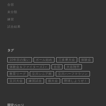
合宿
未分類
練習
試合結果
タグ
10年目の集い
ボール始め
三多摩大会
体験会
体験会＆ファイターズJｒ
合宿
大谷翔平
教育リーグ
立川シニア杯
立川ハーフマラソン
立川大会
練習試合
都大会
野球しようぜ！
固定ページ