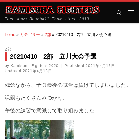
Search
Tachikawa Baseball Team since 2010
Home
»
カテゴリー
»
2部
»
20210410 2部 立川大会予選
2部
20210410 2部 立川大会予選
by
Kamisuna Fighters 2020
|
Published
2021年4月13日
-
Updated
2021年4月13日
残念ながら、予選最後の試合は負けてしまいました。
課題もたくさんみつかり、
午後の練習で意識して取り組みました。