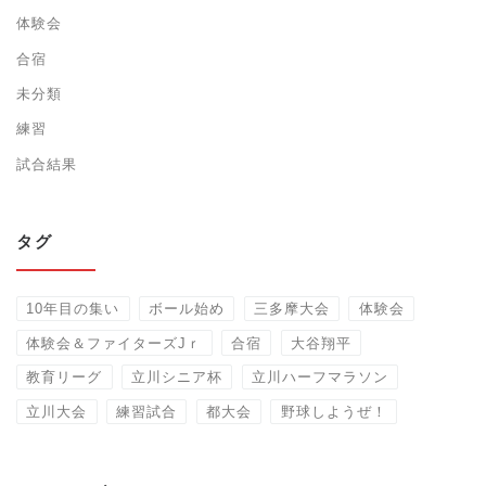
体験会
合宿
未分類
練習
試合結果
タグ
10年目の集い
ボール始め
三多摩大会
体験会
体験会＆ファイターズJｒ
合宿
大谷翔平
教育リーグ
立川シニア杯
立川ハーフマラソン
立川大会
練習試合
都大会
野球しようぜ！