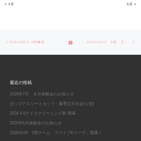
« 3月
6月 »
Post navigation
Previous post
Ne
BACK TO POST LIST
20210403 3部練習
20210410 2部 立川大会予選
最近の投稿
2026年7月、８月体験会のお知らせ
ポップアスリートカップ・夏季立川大会(１部)
2026.6.6ナイスクリーニング杯 開幕
2026年6月体験会のお知らせ
2026/5/29 2部チーム「ファイブKリーグ」開幕！