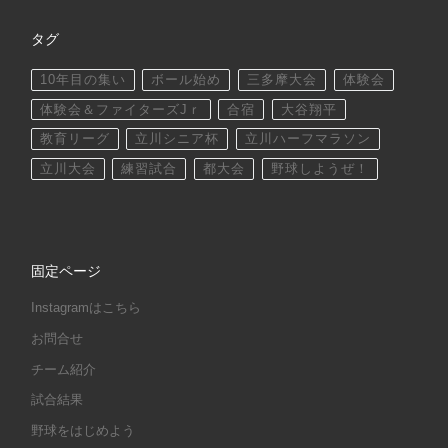
タグ
10年目の集い
ボール始め
三多摩大会
体験会
体験会＆ファイターズJｒ
合宿
大谷翔平
教育リーグ
立川シニア杯
立川ハーフマラソン
立川大会
練習試合
都大会
野球しようぜ！
固定ページ
Instagramはこちら
お問合せ
チーム紹介
試合結果
野球をはじめよう