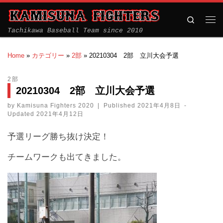
Search
Tachikawa Baseball Team since 2010
Home
»
カテゴリー
»
2部
»
20210304 2部 立川大会予選
2部
20210304 2部 立川大会予選
by
Kamisuna Fighters 2020
|
Published
2021年4月8日
-
Updated
2021年4月12日
予選リーグ勝ち抜け決定！
チームワークも出てきました。