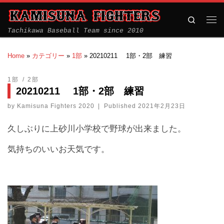
Search
Tachikawa Baseball Team since 2010
Home
»
カテゴリー
»
1部
»
20210211 1部・2部 練習
1部
2部
20210211 1部・2部 練習
by
Kamisuna Fighters 2020
|
Published
2021年2月23日
久しぶりに上砂川小学校で野球が出来ました。
気持ちのいいお天気です。