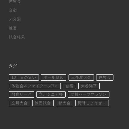
体験会
合宿
未分類
練習
試合結果
タグ
10年目の集い
ボール始め
三多摩大会
体験会
体験会＆ファイターズJｒ
合宿
大谷翔平
教育リーグ
立川シニア杯
立川ハーフマラソン
立川大会
練習試合
都大会
野球しようぜ！