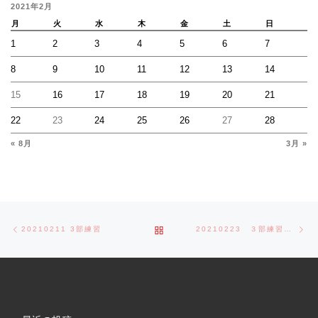
2021年2月
月
火
水
木
金
土
日
1
2
3
4
5
6
7
8
9
10
11
12
13
14
15
16
17
18
19
20
21
22
23
24
25
26
27
28
« 8月
3月 »
Post navigation
Previous post
Ne
BACK TO POST LIST
20210211 3部練習
20210223 ３部練習試合