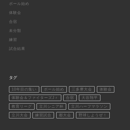
ボール始め
体験会
合宿
未分類
練習
試合結果
タグ
10年目の集い
ボール始め
三多摩大会
体験会
体験会＆ファイターズJｒ
合宿
大谷翔平
教育リーグ
立川シニア杯
立川ハーフマラソン
立川大会
練習試合
都大会
野球しようぜ！