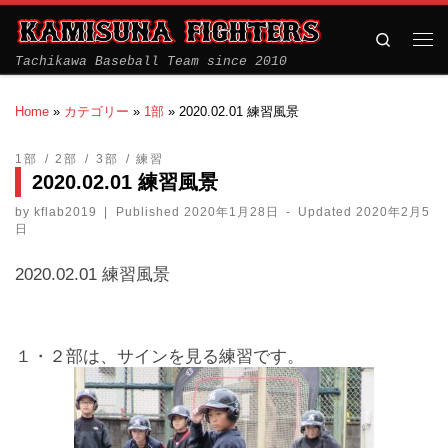
Search
Tachikawa Baseball Team since 2010
Home
»
カテゴリー
»
1部
»
2020.02.01 練習風景
1部
2部
3部
練習
2020.02.01 練習風景
by
kflab2019
|
Published
2020年1月28日
-
Updated
2020年2月5
日
2020.02.01 練習風景
１・２部は、サインを見る練習です。