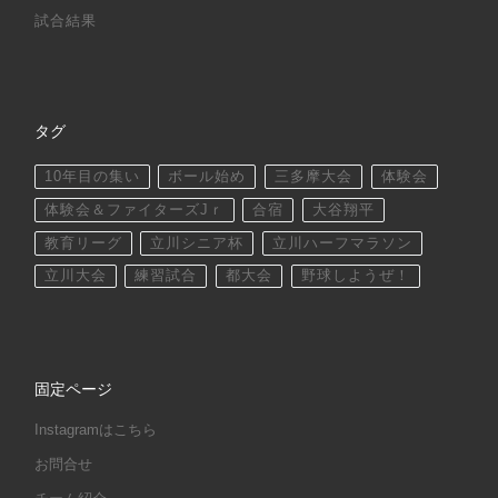
試合結果
タグ
10年目の集い
ボール始め
三多摩大会
体験会
体験会＆ファイターズJｒ
合宿
大谷翔平
教育リーグ
立川シニア杯
立川ハーフマラソン
立川大会
練習試合
都大会
野球しようぜ！
固定ページ
Instagramはこちら
お問合せ