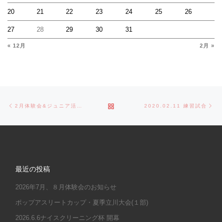
20
21
22
23
24
25
26
27
28
29
30
31
« 12月
2月 »
Post navigation
Previous post
Ne
BACK TO POST LIST
2月体験会&ジュニア活動日
2020.02.11 練習試合
最近の投稿
2026年7月、８月体験会のお知らせ
ポップアスリートカップ・夏季立川大会(１部)
2026.6.6ナイスクリーニング杯 開幕