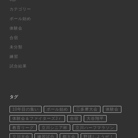
カテゴリー
ボール始め
体験会
合宿
未分類
練習
試合結果
タグ
10年目の集い
ボール始め
三多摩大会
体験会
体験会＆ファイターズJｒ
合宿
大谷翔平
教育リーグ
立川シニア杯
立川ハーフマラソン
立川大会
練習試合
都大会
野球しようぜ！