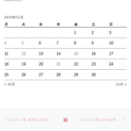
2019年11月
月
火
水
木
金
土
日
1
2
3
4
5
6
7
8
9
10
11
12
13
14
15
16
17
18
19
20
21
22
23
24
25
26
27
28
29
30
« 10月
12月 »
Post navigation
Previous post
Ne
BACK TO POST LIST
10/26 1部 秋季立川大会
11/10 1部立川大会準決勝