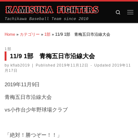
Search
Tachikawa Baseball Team since 2010
Home
»
カテゴリー
»
1部
»
11/9 1部 青梅五日市沿線大会
1部
11/9 1部 青梅五日市沿線大会
by
kflab2019
|
Published
2019年11月12日
-
Updated
2019年11
月17日
2019年11月9日
青梅五日市沿線大会
vs小作台少年野球場クラブ
「絶対！勝つぞー！！」